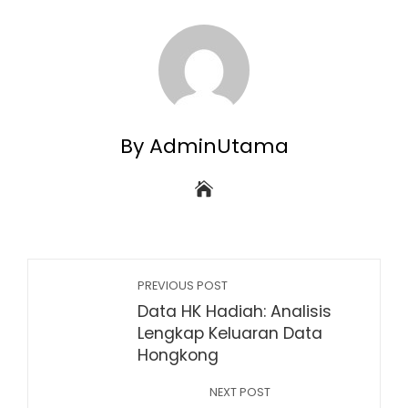
By AdminUtama
PREVIOUS POST
Data HK Hadiah: Analisis
Lengkap Keluaran Data
Hongkong
NEXT POST