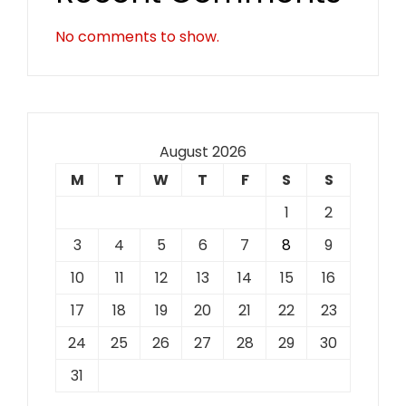
No comments to show.
August 2026
M
T
W
T
F
S
S
1
2
3
4
5
6
7
8
9
10
11
12
13
14
15
16
17
18
19
20
21
22
23
24
25
26
27
28
29
30
31