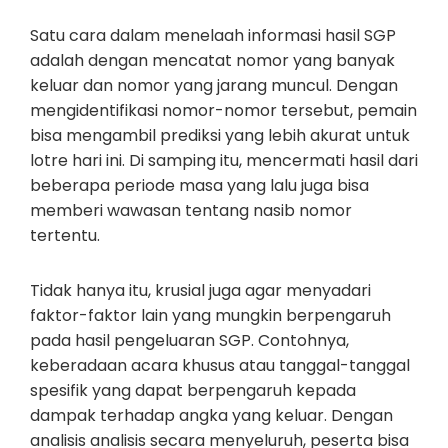
Satu cara dalam menelaah informasi hasil SGP
adalah dengan mencatat nomor yang banyak
keluar dan nomor yang jarang muncul. Dengan
mengidentifikasi nomor-nomor tersebut, pemain
bisa mengambil prediksi yang lebih akurat untuk
lotre hari ini. Di samping itu, mencermati hasil dari
beberapa periode masa yang lalu juga bisa
memberi wawasan tentang nasib nomor
tertentu.
Tidak hanya itu, krusial juga agar menyadari
faktor-faktor lain yang mungkin berpengaruh
pada hasil pengeluaran SGP. Contohnya,
keberadaan acara khusus atau tanggal-tanggal
spesifik yang dapat berpengaruh kepada
dampak terhadap angka yang keluar. Dengan
analisis analisis secara menyeluruh, peserta bisa