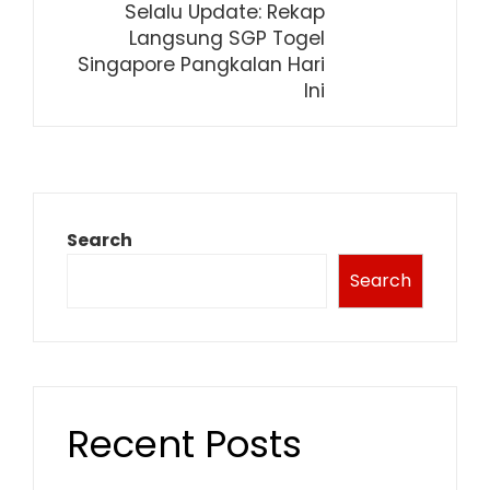
Selalu Update: Rekap
Langsung SGP Togel
Singapore Pangkalan Hari
Ini
Search
Search
Recent Posts