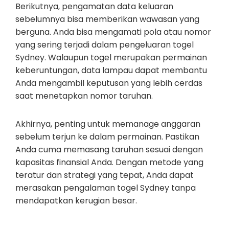
Berikutnya, pengamatan data keluaran
sebelumnya bisa memberikan wawasan yang
berguna. Anda bisa mengamati pola atau nomor
yang sering terjadi dalam pengeluaran togel
Sydney. Walaupun togel merupakan permainan
keberuntungan, data lampau dapat membantu
Anda mengambil keputusan yang lebih cerdas
saat menetapkan nomor taruhan.
Akhirnya, penting untuk memanage anggaran
sebelum terjun ke dalam permainan. Pastikan
Anda cuma memasang taruhan sesuai dengan
kapasitas finansial Anda. Dengan metode yang
teratur dan strategi yang tepat, Anda dapat
merasakan pengalaman togel Sydney tanpa
mendapatkan kerugian besar.