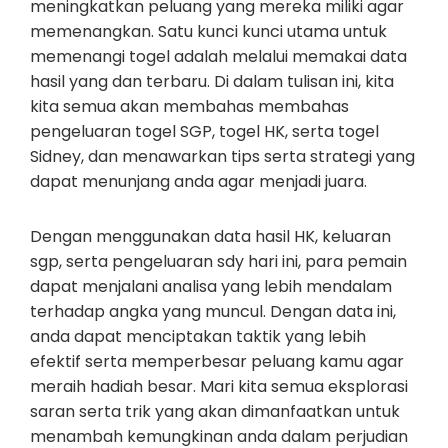
meningkatkan peluang yang mereka miliki agar
memenangkan. Satu kunci kunci utama untuk
memenangi togel adalah melalui memakai data
hasil yang dan terbaru. Di dalam tulisan ini, kita
kita semua akan membahas membahas
pengeluaran togel SGP, togel HK, serta togel
Sidney, dan menawarkan tips serta strategi yang
dapat menunjang anda agar menjadi juara.
Dengan menggunakan data hasil HK, keluaran
sgp, serta pengeluaran sdy hari ini, para pemain
dapat menjalani analisa yang lebih mendalam
terhadap angka yang muncul. Dengan data ini,
anda dapat menciptakan taktik yang lebih
efektif serta memperbesar peluang kamu agar
meraih hadiah besar. Mari kita semua eksplorasi
saran serta trik yang akan dimanfaatkan untuk
menambah kemungkinan anda dalam perjudian