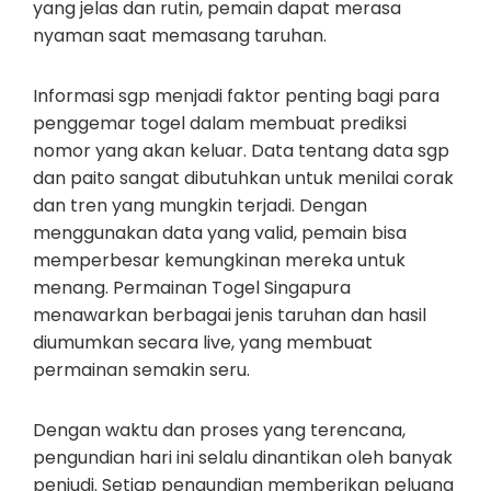
yang jelas dan rutin, pemain dapat merasa
nyaman saat memasang taruhan.
Informasi sgp menjadi faktor penting bagi para
penggemar togel dalam membuat prediksi
nomor yang akan keluar. Data tentang data sgp
dan paito sangat dibutuhkan untuk menilai corak
dan tren yang mungkin terjadi. Dengan
menggunakan data yang valid, pemain bisa
memperbesar kemungkinan mereka untuk
menang. Permainan Togel Singapura
menawarkan berbagai jenis taruhan dan hasil
diumumkan secara live, yang membuat
permainan semakin seru.
Dengan waktu dan proses yang terencana,
pengundian hari ini selalu dinantikan oleh banyak
penjudi. Setiap pengundian memberikan peluang