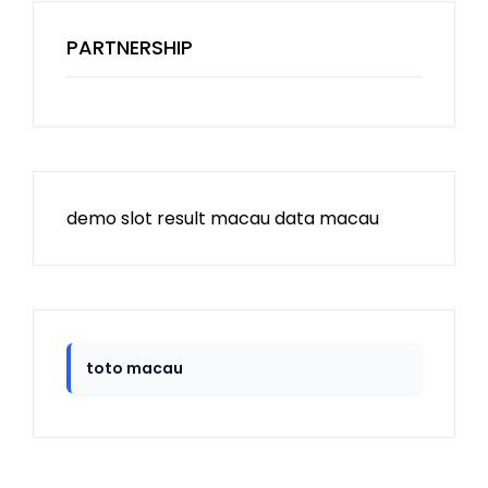
PARTNERSHIP
demo slot
result macau
data macau
toto macau