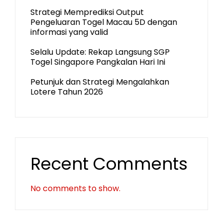
Strategi Memprediksi Output
Pengeluaran Togel Macau 5D dengan
informasi yang valid
Selalu Update: Rekap Langsung SGP
Togel Singapore Pangkalan Hari Ini
Petunjuk dan Strategi Mengalahkan
Lotere Tahun 2026
Recent Comments
No comments to show.