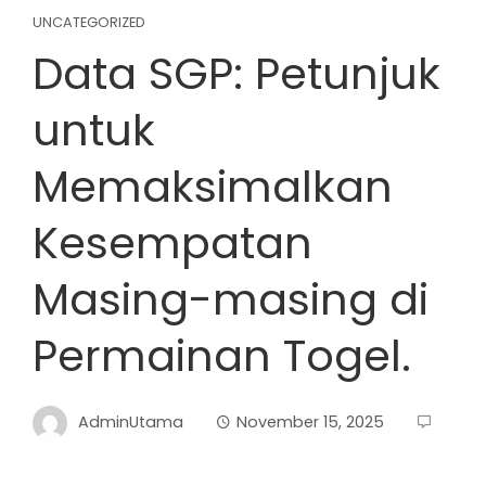
UNCATEGORIZED
Data SGP: Petunjuk
untuk
Memaksimalkan
Kesempatan
Masing-masing di
Permainan Togel.
AdminUtama
November 15, 2025