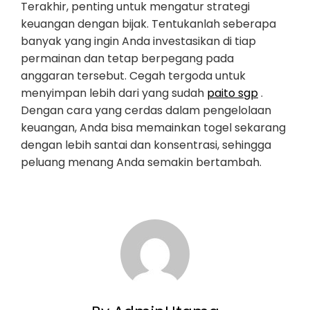
Terakhir, penting untuk mengatur strategi
keuangan dengan bijak. Tentukanlah seberapa
banyak yang ingin Anda investasikan di tiap
permainan dan tetap berpegang pada
anggaran tersebut. Cegah tergoda untuk
menyimpan lebih dari yang sudah
paito sgp
.
Dengan cara yang cerdas dalam pengelolaan
keuangan, Anda bisa memainkan togel sekarang
dengan lebih santai dan konsentrasi, sehingga
peluang menang Anda semakin bertambah.