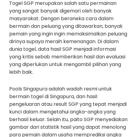
Togel SGP merupakan salah satu permainan
yang sangat banyak digemari oleh banyak
masyarakat. Dengan beraneka cara dalam
bermain dan peluang yang ditawarkan, banyak
pemain yang ingin ingin memaksimalkan peluang
dirinya supaya meraih kemenangan. Di dalam
dunia togel, data hasil SGP menjadi informasi
yang kritis sebab memberikan hasil dan evaluasi
yang diperlukan untuk mengambil pilihan yang
lebih baik.
Pools Singapura adalah wadah resmi untuk
bermain togel di Singapura, dan hasil
pengeluaran atau result SGP yang tepat menjadi
kunci dalam mengetahui angka-angka yang
berhasil keluar. Selain itu, paito SGP menyediakan
gambar dari statistik hasil yang dapat menolong
para pemain dalam usaha memprediksi angka