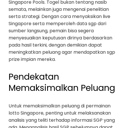
Singapore Pools. Togel bukan tentang nasib
semata, melainkan juga mengenai penelitian
serta strategi. Dengan cara menyaksikan live
Singapore serta memperoleh data sgp dari
sumber langsung, pemain bisa segera
menyesuaikan keputusan dirinya berdasarkan
pada hasil terkini, dengan demikian dapat
meningkatkan peluang agar mendapatkan sgp
prize impian mereka.
Pendekatan
Memaksimalkan Peluang
Untuk memaksimalkan peluang di permainan
lotto Singapore, penting untuk melaksanakan
analisis yang teliti terhadap informasi SGP yang
ada. Menganalisis hasil SGP sebelumnya dapat